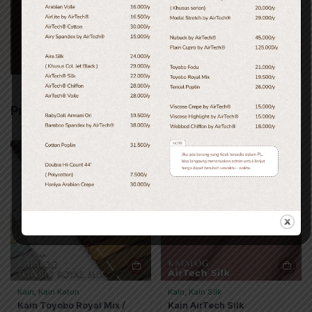
Add to cart
Tanya Admin
Produk Terkait
Kain, Kain Katun
Kain, Kain Silk
Kain Toyobo Royal Mix /
Kain AirTech Silk