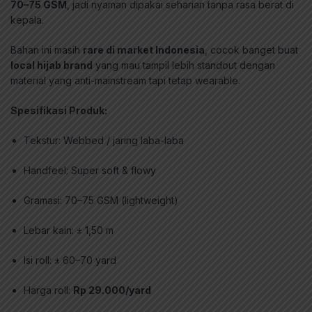
70–75 GSM
, jadi nyaman dipakai seharian tanpa rasa berat di
kepala.
Bahan ini masih
rare di market Indonesia
, cocok banget buat
local hijab brand
yang mau tampil lebih standout dengan
material yang anti-mainstream tapi tetap wearable.
Spesifikasi Produk:
Tekstur: Webbed / jaring laba-laba
Handfeel: Super soft & flowy
Gramasi: 70–75 GSM (lightweight)
Lebar kain: ± 1,50 m
Isi roll: ± 60–70 yard
Harga roll:
Rp 29.000/yard