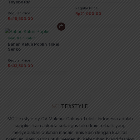
Toyobo RM
Regular Price
Regular Price
Rp
21,000.00
Rp
19,500.00
Kain, Kain Katun
Bahan Katun Poplin Tokai
Senko
Regular Price
Rp
33,500.00
MC Texstyle by CV Makmur Cahaya Tekstil Indonesia adalah
supplier kain Jakarta sekaligus toko kain terbaik yang
menyediakan puluhan macam jenis kain dengan kualitas
premium. Kami hadir untuk memenuhi kebutuhan brand fashion