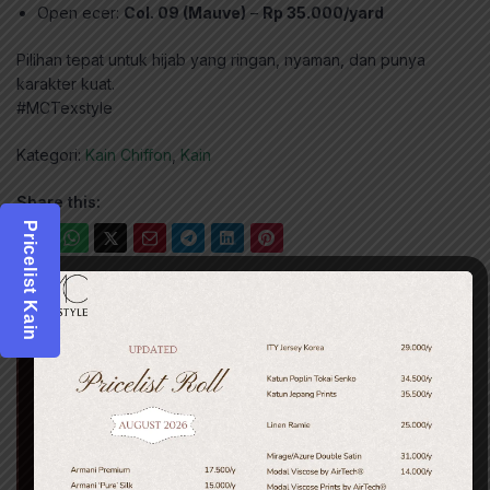
Open ecer:
Col. 09 (Mauve)
–
Rp 35.000/yard
Pilihan tepat untuk hijab yang ringan, nyaman, dan punya
karakter kuat.
#MCTexstyle
Kategori:
Kain Chiffon
,
Kain
Share this:
Pricelist Kain
Regular Price
Rp
22,000.00
-
+