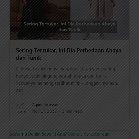
Sering Tertukar, Ini Dia Perbedaan Abaya
dan Tunik
Di dunia fashion muslimah, dua istilah yang sering
banget bikin bingung adalah abaya dan tunik.
Keduanya memang terlihat mirip—longgar, nyaman,
dan...
Aljuni Hirossie
Nov 17, 2025
2 min read