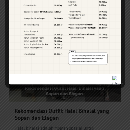
Aljuni Hirossie
Mar 21, 2025
1 min read
Rekomendasi Outfit Halal Bihalal yang
Sopan dan Elegan
Halal bihalal adalah momen spesial untuk