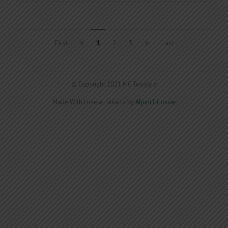
First
1
2
3
Last
© Copyright 2021 MC Texstyle
Made With Love at Jakarta by
Aljuni Hirossie