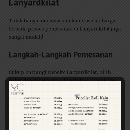
Lanyardkilat
Tidak hanya menawarkan kualitas dan harga
terbaik, proses pemesanan di Lanyardkilat juga
sangat mudah!
Langkah-Langkah Pemesanan
Cukup kunjungi website Lanyardkilat, pilih
paket dan desain yang diinginkan, masukkan
detail seperti logo dan teks, dan lakukan
pemesanan. Tim Lanyardkilat akan mengurus
semuanya untukmu.
Waktu Pengerjaan dan