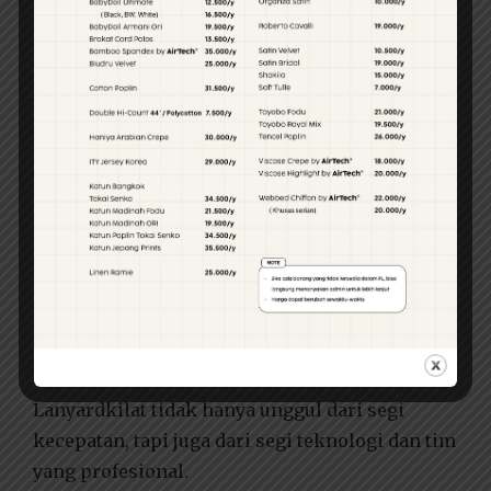
Pengiriman
Lanyardkilat dikenal karena proses pengerjaan
yang cepat. Dalam waktu singkat, lanyard-mu
sudah bisa selesai dan siap dikirim. Mereka
juga menawarkan layanan pengiriman yang
cepat dan tepat waktu.
Keunggulan Lanyardkilat
dalam Industri Cetak
Lanyard
Lanyardkilat tidak hanya unggul dari segi
kecepatan, tapi juga dari segi teknologi dan tim
yang profesional.