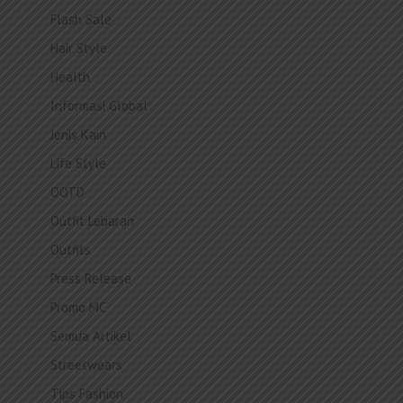
Flash Sale
Hair Style
Health
Informasi Global
Jenis Kain
Life Style
OOTD
Outfit Lebaran
Outfits
Press Release
Promo MC
Semua Artikel
Streetwears
Tips Fashion