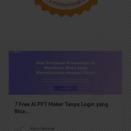
7 Free AI PPT Maker Tanpa Login yang
Bisa…
Aljuni Hirossie