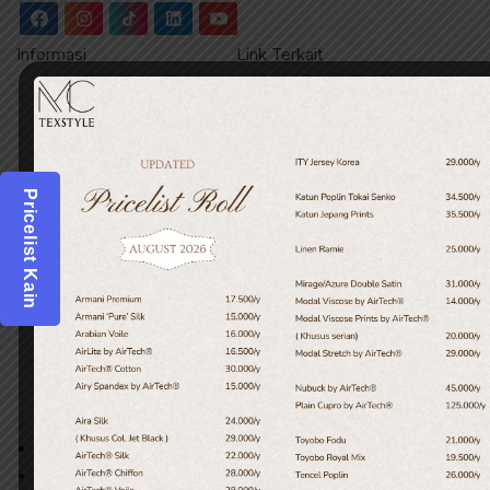
Informasi
Link Terkait
Kain Katun Polin
Jenis Bahan Crinkle
Kain untuk Pashmina
Jenis Kain Satin
Kain Linen
Toko Baru MC Texstyle
Kain Katun Jepang
Serat Flax / Linen
Kain Jersey
Apa Itu Gramasi Kain?
Pricelist Kain
Kain Satin Velvet
Jenis Kain Seragam
Jenis Kain Mukena
Jenis Kain Dress
Copyright © 2026
MC TEXSTYLE
. All Right Reserved.
Home
Shop