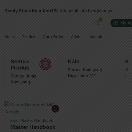
Ready Stock Kain Anti UV
. Klik untuk Info Lengkapnya.
0
Beranda
›
Master Handbook
My Ac
Master Handbook
Home
Produk
Cara Order
Artikel
Kontak
Semua
Kain
Ka
Produk
Semua Kain yang
Kai
Dijual oleh MC
sal
Semua Jenis
Texstyle
bah
Kain yang
dic
Dijual MC
ora
Texstyle
mem
dan
yan
Kain, Master Handbook
Master Handbook